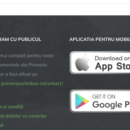
Spectacolul
Folcloric
TRADITII
AM CU PUBLICUL
APLICATIA PENTRU MOBI
mul complet pentru toate
amentele din Primarie
r a fost afisat pe
a
primariaselimbar.ro/contact/
 și condiții
ia datelor cu caracter
al