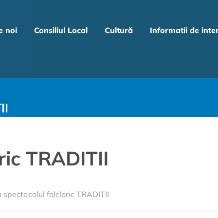
e noi
Consiliul Local
Cultură
Informatii de inte
II
ric TRADITII
a spectacolul folcloric TRADITII