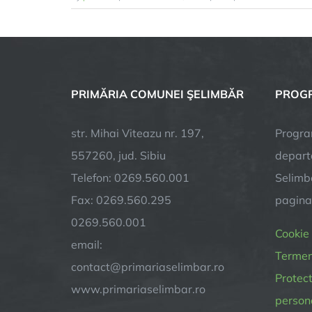
PRIMĂRIA COMUNEI ŞELIMBĂR
PROGR
str. Mihai Viteazu nr. 197,
Progra
557260, jud. Sibiu
depart
Telefon: 0269.560.001
Selimba
Fax: 0269.560.295
pagin
0269.560.001
Cookie
email:
Termeni
contact@primariaselimbar.ro
Protect
www.primariaselimbar.ro
person