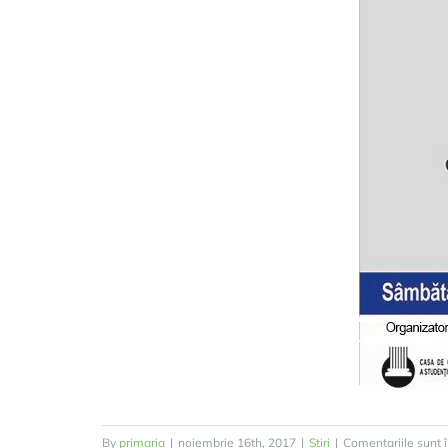
By
primaria
|
noiembrie 16th, 2017
|
Stiri
|
Comentariile sunt 