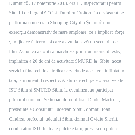
Duminică, 17 noiembrie 2013, ora 11, Inspectoratul pentru
Situaţii de Urgenţă “Cpt. Dumitru Croitoru” a desfasurat pe
platforma comerciala Shopping City din Şelimbăr un
exerciţiu demonstrativ de mare amploare, ce a implicat forţe
şi mijloace în teren, si care a avut la bază un scenariu de
film. Actiunea a dorit sa marcheze, printr-un moment festiv,
implinirea a 20 de ani de activitate SMURD la Sibiu, acest
serviciu fiind cel de al treilea serviciu de acest gen infiintat in
tara, la momentul respectiv. Alaturi de echipele operative ale
ISU Sibiu si SMURD Sibiu, la eveniment au participat
primarul comunei Selimbar, domnul Ioan Daniel Maricuta,
presedintele Consiliului Judetean Sibiu , domnul Ioan
Cindrea, prefectul judetului Sibiu, domnul Ovidiu Siterlli,
conducatori ISU din toate judetele tarii, presa si un public