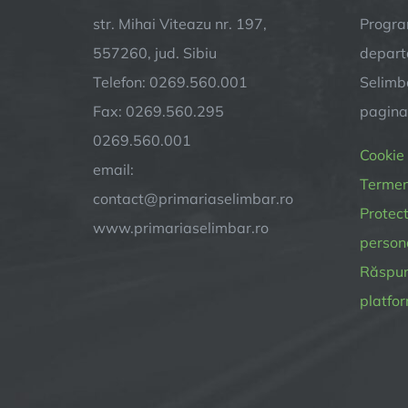
str. Mihai Viteazu nr. 197,
Progra
557260, jud. Sibiu
depart
Telefon: 0269.560.001
Selimba
Fax: 0269.560.295
pagin
0269.560.001
Cookie
email:
Termeni
contact@primariaselimbar.ro
Protect
www.primariaselimbar.ro
person
Răspund
platfor