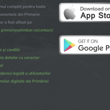
mul complet pentru toate
amentele din Primarie
r a fost afisat pe
a
primariaselimbar.ro/contact/
 și condiții
ia datelor cu caracter
al
erea legală a utilizatorilor
melor digitale ale Primăriei