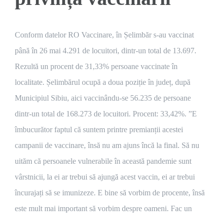
Conform datelor RO Vaccinare, în Șelimbăr s-au vaccinat
până în 26 mai 4.291 de locuitori, dintr-un total de 13.697.
Rezultă un procent de 31,33% persoane vaccinate în
localitate. Șelimbărul ocupă a doua poziție în județ, după
Municipiul Sibiu, aici vaccinându-se 56.235 de persoane
dintr-un total de 168.273 de locuitori. Procent: 33,42%. ”E
îmbucurător faptul că suntem printre premianții acestei
campanii de vaccinare, însă nu am ajuns încă la final. Să nu
uităm că persoanele vulnerabile în această pandemie sunt
vârstnicii, la ei ar trebui să ajungă acest vaccin, ei ar trebui
încurajați să se imunizeze. E bine să vorbim de procente, însă
este mult mai important să vorbim despre oameni. Fac un