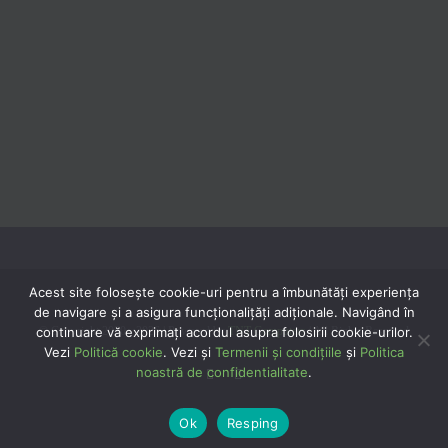
Acest site folosește cookie-uri pentru a îmbunătăți experiența
de navigare și a asigura funcționalițăți adiționale. Navigând în
continuare vă exprimaţi acordul asupra folosirii cookie-urilor.
© Copyright 2020 -
2026 | Powered by
TNT Computers
| All Rights Reserved
Vezi
Politică cookie
. Vezi și
Termenii și condițiile
și
Politica
noastră de confidentialitate
.
Facebook
YouTube
Ok
Resping