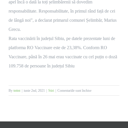
apel încă o dată la toți șelimbărenii să dovedim
responsabilitate. Responsabilitate, în primul rând față de cei
de lângă noi”, a declarat primarul comunei Șelimbăr, Marius
Grecu.
Rata vaccinării în județul Sibiu, pe datele prezentate luni de
platforma RO Vaccinare este de 23,38%. Conform RO
Vaccinare, până în 26 mai erau vaccinate cu cel puțin o doză
109.758 de persoane în județul Sibiu
pentru
By
tnttnt
|
iunie 2nd, 2021
|
Stiri
|
Comentariile sunt închise
Șelimbăr,
pe
locul
doi
la