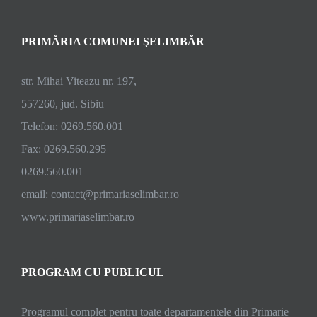
nivel
județean
PRIMĂRIA COMUNEI ŞELIMBĂR
în
privința
vaccinării
str. Mihai Viteazu nr. 197,
557260, jud. Sibiu
Telefon: 0269.560.001
Fax: 0269.560.295
0269.560.001
email:
contact@primariaselimbar.ro
www.primariaselimbar.ro
PROGRAM CU PUBLICUL
Programul complet pentru toate departamentele din Primarie