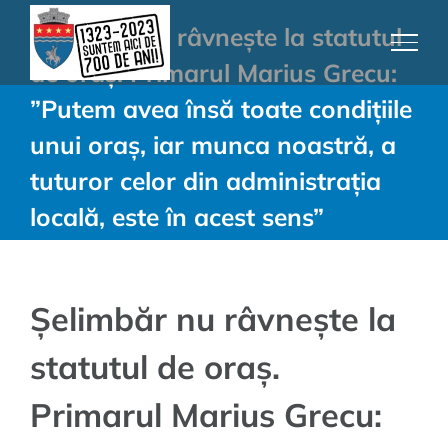
Skip
Șelimbăr nu râvnește la statutul
to
de oraș. Primarul Marius Grecu:
content
”Putem avea însă toate condițiile
unui oraș, iar munca noastră, a
tuturor celor din administrația
locală, este în acest sens”
Șelimbăr nu râvnește la
statutul de oraș.
Primarul Marius Grecu: