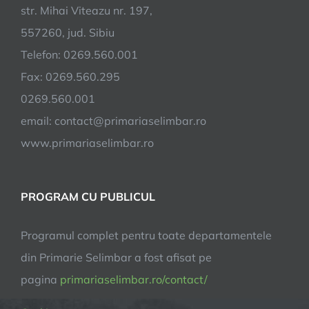
Grecu:
str. Mihai Viteazu nr. 197,
”Putem
557260, jud. Sibiu
avea
Telefon: 0269.560.001
însă
toate
Fax: 0269.560.295
condițiile
0269.560.001
unui
email:
contact@primariaselimbar.ro
oraș,
iar
www.primariaselimbar.ro
munca
noastră,
a
PROGRAM CU PUBLICUL
tuturor
celor
Programul complet pentru toate departamentele
din
administra
din Primarie Selimbar a fost afisat pe
locală,
pagina
primariaselimbar.ro/contact/
este
în