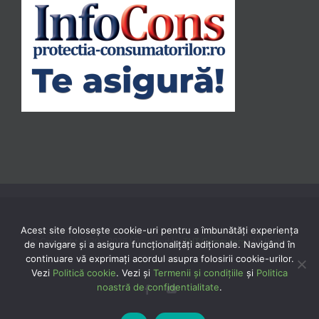
Acest site folosește cookie-uri pentru a îmbunătăți experiența
© Copyright 2020 -
2026 | Powered by
TNT Computers
| All Rights
de navigare și a asigura funcționalițăți adiționale. Navigând în
continuare vă exprimaţi acordul asupra folosirii cookie-urilor.
Reserved
Vezi
Politică cookie
. Vezi și
Termenii și condițiile
și
Politica
noastră de confidentialitate
.
Facebook
YouTube