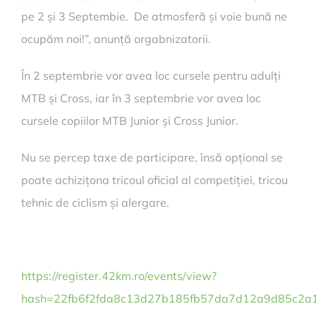
pe 2 și 3 Septembie. De atmosferă și voie bună ne
ocupăm noi!”, anunță orgabnizatorii.
În 2 septembrie vor avea loc cursele pentru adulți
MTB și Cross, iar în 3 septembrie vor avea loc
cursele copiilor MTB Junior și Cross Junior.
Nu se percep taxe de participare, însă opțional se
poate achizițona tricoul oficial al competiției, tricou
tehnic de ciclism și alergare.
https://register.42km.ro/events/view?
hash=22fb6f2fda8c13d27b185fb57da7d12a9d85c2a