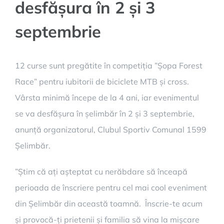
desfășura în 2 și 3
septembrie
12 curse sunt pregătite în competiția ”Șopa Forest
Race” pentru iubitorii de biciclete MTB și cross.
Vârsta minimă începe de la 4 ani, iar evenimentul
se va desfășura în șelimbăr în 2 și 3 septembrie,
anunță organizatorul, Clubul Sportiv Comunal 1599
Șelimbăr.
”Știm că ați așteptat cu nerăbdare să înceapă
perioada de înscriere pentru cel mai cool eveniment
din Șelimbăr din această toamnă. Înscrie-te acum
și provocă-ți prietenii și familia să vina la mișcare