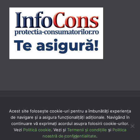
Acest site folosește cookie-uri pentru a îmbunătăți experiența
© Copyright 2020 -
2026 | Powered by
TNT Computers
| All Rights
de navigare și a asigura funcționalițăți adiționale. Navigând în
continuare vă exprimaţi acordul asupra folosirii cookie-urilor.
Reserved
Vezi
Politică cookie
. Vezi și
Termenii și condițiile
și
Politica
noastră de confidentialitate
.
Facebook
YouTube