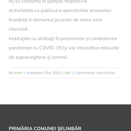
nu se consumă în spaţiile respective.
Activitatea cu publicul a operatorilor economici
licenţiaţi în domeniul jocurilor de noroc este
interzisă.
Instituţiile cu atribuţii în prevenirea şi combaterea
pandemiei cu COVID-19 îşi vor intensifica măsurile
de supraveghere şi control.
pentru
By
tnttnt
|
octombrie 23rd, 2020
|
Stiri
|
Comentariile sunt închise
Scenariu
roșu
pentru
Șelimbăr,
Veștem
și
Mohu
PRIMĂRIA COMUNEI ŞELIMBĂR