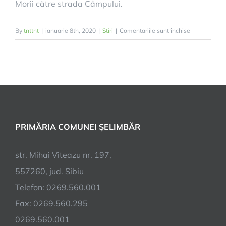
Morii către strada Câmpului.
pentru
By
tnttnt
|
ianuarie 8th, 2020
|
Stiri
|
Comentariile sunt închise
Șase
sensuri
unice
în
Șelimbăr.
Atenție,
șoferi!
PRIMĂRIA COMUNEI ŞELIMBĂR
str. Mihai Viteazu nr. 197,
557260, jud. Sibiu
Telefon: 0269.560.001
Fax: 0269.560.295
0269.560.001