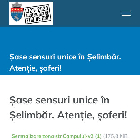
Skip
to
content
Șase sensuri unice în Șelimbăr.
Atenție, șoferi!
Șase sensuri unice în
Șelimbăr. Atenție, șoferi!
Semnalizare zona str Campului-v2 (1)
(175,8 KiB,