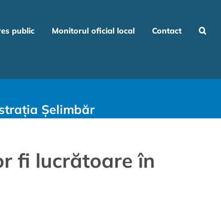
res public
Monitorul oficial local
Contact
strația Șelimbăr
 fi lucrătoare în