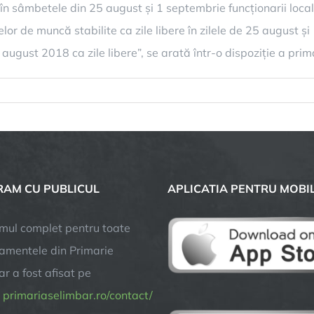
în sâmbetele din 25 august și 1 septembrie funcționarii locali
lor de muncă stabilite ca zile libere în zilele de 25 august ș
 august 2018 ca zile libere”, se arată într-o dispoziție a pri
pentru
e
Sâmbetele
din
25
august,
1
AM CU PUBLICUL
APLICATIA PENTRU MOBI
septembrie
vor
fi
mul complet pentru toate
lucrătoare
amentele din Primarie
în
r a fost afisat pe
administrația
Șelimbăr
a
primariaselimbar.ro/contact/