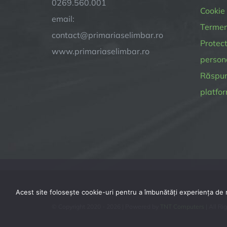
0269.560.001
Cookie
email:
Termeni
contact@primariaselimbar.ro
Protect
www.primariaselimbar.ro
person
Răspund
platfor
Acest site folosește cookie-uri pentru a îmbunătăți experiența de na
© Copyright 2020 -
2026 | Powered by
TNT Computers
| All Ri