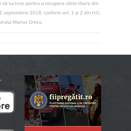
 să lucreze pentru a recupera zilele libere din
i 1 septembrie 2018, conform art. 1 și 2 din H.G.
marului Marius Grecu.
L