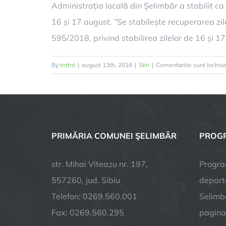
Administrația locală din Șelimbăr a stabilit ca 
16 și 17 august. ”Se stabilește recuperarea zile
595/2018, privind stabilirea zilelor de 16 și 17
By
tnttnt
|
august 13th, 2018
|
Stiri
|
Comentariile sunt închis
PRIMĂRIA COMUNEI ŞELIMBĂR
PROGR
str. Mihai Viteazu nr. 197,
Progra
557260, jud. Sibiu
depart
Telefon: 0269.560.001
Selimba
Fax: 0269.560.295
pagin