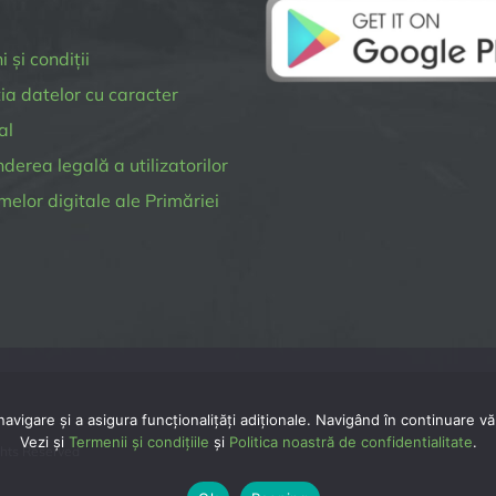
 și condiții
ia datelor cu caracter
al
erea legală a utilizatorilor
melor digitale ale Primăriei
vigare și a asigura funcționalițăți adiționale. Navigând în continuare vă 
Vezi și
Termenii și condițiile
și
Politica noastră de confidentialitate
.
ghts Reserved