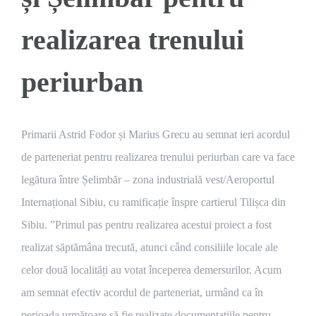
realizarea trenului
periurban
Primarii Astrid Fodor și Marius Grecu au semnat ieri acordul
de parteneriat pentru realizarea trenului periurban care va face
legătura între Șelimbăr – zona industrială vest/Aeroportul
Internațional Sibiu, cu ramificație înspre cartierul Tilișca din
Sibiu. ”Primul pas pentru realizarea acestui proiect a fost
realizat săptămâna trecută, atunci când consiliile locale ale
celor două localități au votat începerea demersurilor. Acum
am semnat efectiv acordul de parteneriat, urmând ca în
perioada următoare să fie realizate documentațiile pentru