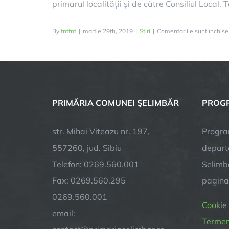
primarul localității și de către Consiliul Loca
By
tnttnt
|
martie 29th, 2019
|
Stiri
|
Comentariile sunt închise
PRIMĂRIA COMUNEI ŞELIMBĂR
PROGR
str. Mihai Viteazu nr. 197,
Progra
557260, jud. Sibiu
depart
Telefon: 0269.560.001
Selimba
Fax: 0269.560.295
pagin
0269.560.001
Cookie
email:
Termeni