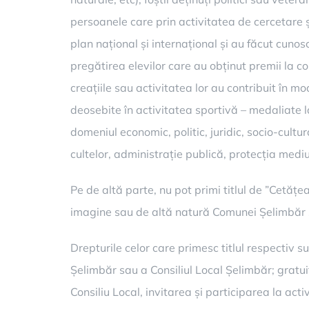
persoanele care prin activitatea de cercetare ș
plan național și internațional și au făcut cuno
pregătirea elevilor care au obținut premii la co
creațiile sau activitatea lor au contribuit în 
deosebite în activitatea sportivă – medaliate 
domeniul economic, politic, juridic, socio-cultu
cultelor, administrație publică, protecția mediu
Pe de altă parte, nu pot primi titlul de ”Cetăț
imagine sau de altă natură Comunei Șelimbăr s
Drepturile celor care primesc titlul respectiv s
Șelimbăr sau a Consiliul Local Șelimbăr; gratui
Consiliu Local, invitarea și participarea la activ