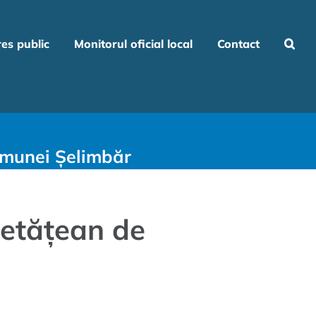
res public
Monitorul oficial local
Contact
omunei Șelimbăr
cetățean de