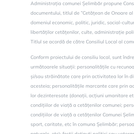
Administrația comunei Șelimbăr propune Consili
documentului, titlul de ”Cetățean de Onoare a
domeniul economic, politic, juridic, social-cultu
libertăților cetățenilor, culte, administrație 
Titlul se acordă de către Consiliul Local al com
Conform proiectului de consiliu local, sunt îndr
următoarele situații: personalitățile cu recunoa
și/sau străinătate care prin activitatea lor în
acesteia; personalitățile marcante care prin ac
lor dezinteresate (donații, acțiuni umanitare e
condițiilor de viață a cetățenilor comunei; pers
condițiilor de viață a cetățenilor Comunei Șelim
sport, caritate, etc în comuna Șelimbăr; persoa
naturale, etc); foștii deținuți politici sau vete