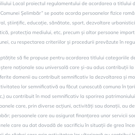
ului Local proiectul regulamentului de acordarea a titlului 
l Comunei Șelimbăr” se poate acorda persoanelor fizice româ
ral, științific, educație, sănătate, sport, dezvoltare urbanistic
politică, protecția mediului, etc, precum și altor persoane im
unei, cu respectarea criteriilor și procedurii prevăzute în re
eptățite să fie propuse pentru acordarea titlului categoriile 
ștere naționale sau universală care și-au adus contribuții la d
 diferite domenii au contribuit semnificativ la dezvoltarea și
tivitatea lor semnificativă au făcut cunoscută comuna în țară
tc,) au contribuit în mod semnificativ la sporirea patrimoniul
oanele care, prin diverse acțiuni, activități sau donații, au 
băr; persoanele care au asigurat finanțarea unor servicii soci
nele care au dat dovadă de sacrificiu în situații de grea înc
ranii de război care prin activitatea lor ulterioară au contribu