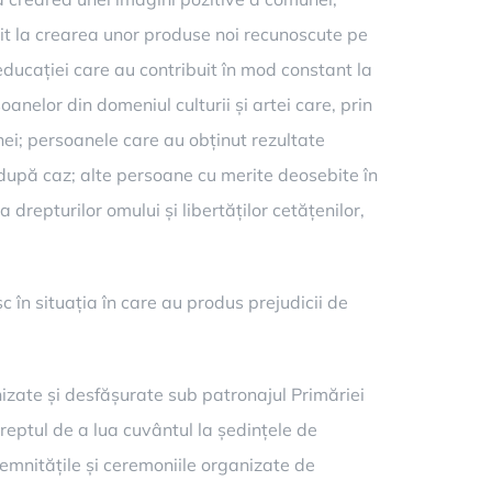
buit la crearea unor produse noi recunoscute pe
educației care au contribuit în mod constant la
anelor din domeniul culturii și artei care, prin
unei; persoanele care au obținut rezultate
 după caz; alte persoane cu merite deosebite în
drepturilor omului și libertăților cetățenilor,
 în situația în care au produs prejudicii de
anizate și desfășurate sub patronajul Primăriei
dreptul de a lua cuvântul la ședințele de
solemnitățile și ceremoniile organizate de