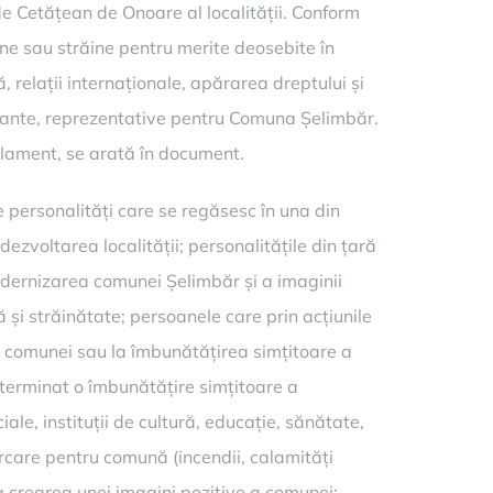
de Cetățean de Onoare al localității. Conform
ne sau străine pentru merite deosebite în
ă, relații internaționale, apărarea dreptului și
portante, reprezentative pentru Comuna Șelimbăr.
gulament, se arată în document.
de personalități care se regăsesc în una din
ezvoltarea localității; personalitățile din țară
 modernizarea comunei Șelimbăr și a imaginii
 și străinătate; persoanele care prin acțiunile
ui comunei sau la îmbunătățirea simțitoare a
determinat o îmbunătățire simțitoare a
ale, instituții de cultură, educație, sănătate,
ercare pentru comună (incendii, calamități
i la crearea unei imagini pozitive a comunei;