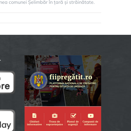
inea comunei Șelimbăr în țară și străinătate.
L