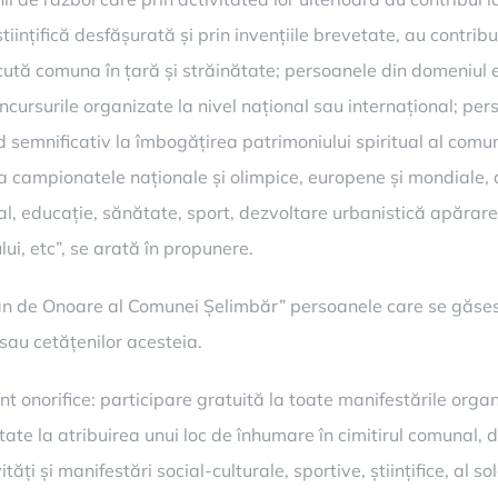
tiințifică desfășurată și prin invențiile brevetate, au contri
scută comuna în țară și străinătate; persoanele din domeniul 
ncursurile organizate la nivel național sau internațional; perso
mod semnificativ la îmbogățirea patrimoniului spiritual al com
la campionatele naționale și olimpice, europene și mondiale,
ral, educație, sănătate, sport, dezvoltare urbanistică apărarea 
lui, etc”, se arată în propunere.
ean de Onoare al Comunei Șelimbăr” persoanele care se găsesc
au cetățenilor acesteia.
unt onorifice: participare gratuită la toate manifestările org
tate la atribuirea unui loc de înhumare în cimitirul comunal, 
ități și manifestări social-culturale, sportive, științifice, al 