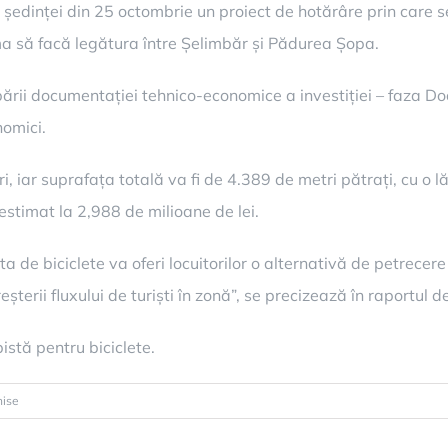
ul ședinței din 25 octombrie un proiect de hotărâre prin care s
a să facă legătura între Șelimbăr și Pădurea Șopa.
bării documentației tehnico-economice a investiției – faza Do
nomici.
i, iar suprafața totală va fi de 4.389 de metri pătrați, cu o 
estimat la 2,988 de milioane de lei.
 de biciclete va oferi locuitorilor o alternativă de petrecere a
rii fluxului de turiști în zonă”, se precizează în raportul de
stă pentru biciclete.
pentru
hise
Proiect:
1,7