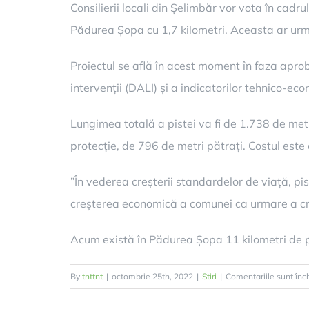
Consilierii locali din Șelimbăr vor vota în cadr
Pădurea Șopa cu 1,7 kilometri. Aceasta ar urm
Proiectul se află în acest moment în faza apro
intervenții (DALI) și a indicatorilor tehnico-eco
Lungimea totală a pistei va fi de 1.738 de metr
protecție, de 796 de metri pătrați. Costul este 
”În vederea creșterii standardelor de viață, pista
creșterea economică a comunei ca urmare a crește
Acum există în Pădurea Șopa 11 kilometri de pi
By
tnttnt
|
octombrie 25th, 2022
|
Stiri
|
Comentariile sunt înc