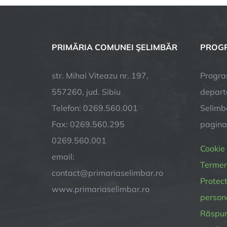
PRIMĂRIA COMUNEI ŞELIMBĂR
PROGR
str. Mihai Viteazu nr. 197,
Progra
557260, jud. Sibiu
depart
Telefon: 0269.560.001
Selimba
Fax: 0269.560.295
pagin
0269.560.001
Cookie
email:
Termeni
contact@primariaselimbar.ro
Protect
www.primariaselimbar.ro
person
Răspund