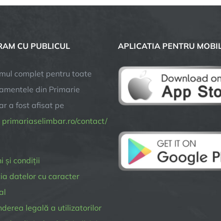
kilometri
de
piste
AM CU PUBLICUL
APLICATIA PENTRU MOBI
pentru
biciclete
în
mul complet pentru toate
plus
amentele din Primarie
la
r a fost afisat pe
Pădurea
Șopa
a
primariaselimbar.ro/contact/
 și condiții
ia datelor cu caracter
al
erea legală a utilizatorilor