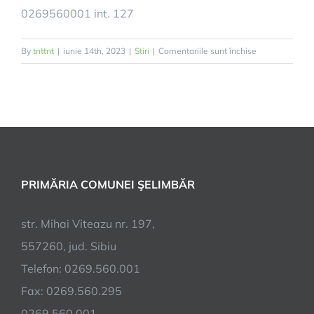
0269560001 int. 127
pentru
By
tnttnt
|
iunie 14th, 2023
|
Stiri
|
Comentariile sunt închise
Primăria
Șelimbăr
organizează
consultare
publică
pentru
actualizarea
PRIMĂRIA COMUNEI ŞELIMBĂR
Planului
Urbanistic
General
str. Mihai Viteazu nr. 197,
557260, jud. Sibiu
Telefon: 0269.560.001
Fax: 0269.560.295
0269.560.001