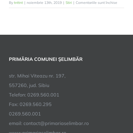
pentru
By
tnttnt
|
noiembrie 13th, 2019
|
Stiri
|
Comentariile sunt închise
Primăria
Șelimbăr
a
accesat
fonduri
europene
pentru
PRIMĂRIA COMUNEI ŞELIMBĂR
pădurile
comunei
str. Mihai Viteazu nr. 197,
557260, jud. Sibiu
Telefon: 0269.560.001
Fax: 0269.560.295
0269.560.001
email:
contact@primariaselimbar.ro
www.primariaselimbar.ro