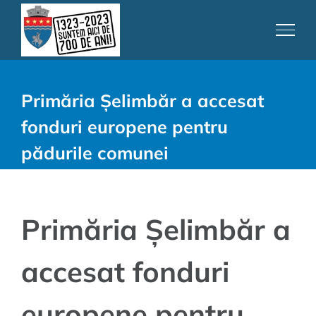
Skip
to
content
Primăria Șelimbăr a accesat
fonduri europene pentru
pădurile comunei
Primăria Șelimbăr a
accesat fonduri
europene pentru