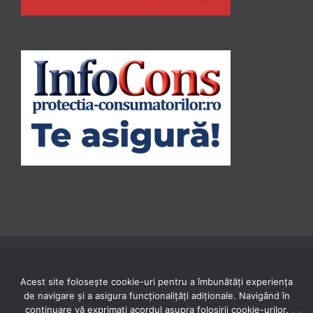
Acest site folosește cookie-uri pentru a îmbunătăți experiența
© Copyright 2020 -
2026 | Powered by
TNT Computers
| All Rights
de navigare și a asigura funcționalițăți adiționale. Navigând în
continuare vă exprimaţi acordul asupra folosirii cookie-urilor.
Reserved