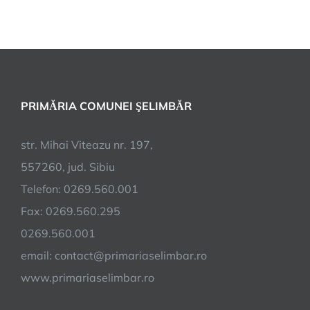
PRIMĂRIA COMUNEI ŞELIMBĂR
str. Mihai Viteazu nr. 197,
557260, jud. Sibiu
Telefon: 0269.560.001
Fax: 0269.560.295
0269.560.001
email:
contact@primariaselimbar.ro
www.primariaselimbar.ro