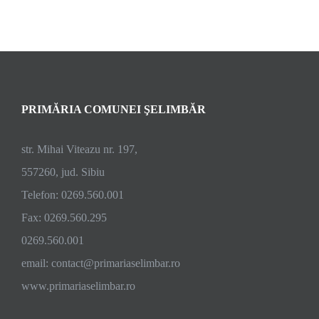
PRIMĂRIA COMUNEI ŞELIMBĂR
str. Mihai Viteazu nr. 197,
557260, jud. Sibiu
Telefon: 0269.560.001
Fax: 0269.560.295
0269.560.001
email:
contact@primariaselimbar.ro
www.primariaselimbar.ro