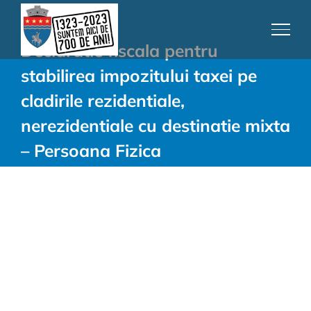
Skip
to
Declaratie fiscala pentru
content
stabilirea impozitului taxei pe
cladirile rezidentiale,
nerezidentiale cu destinatie mixta
– Persoana Fizica