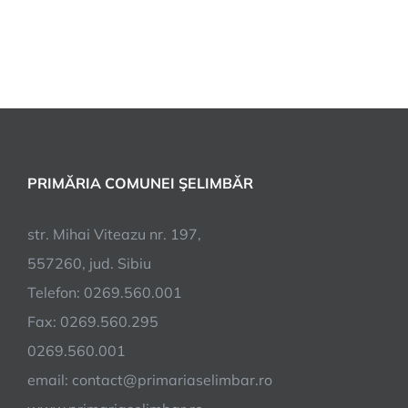
PRIMĂRIA COMUNEI ŞELIMBĂR
str. Mihai Viteazu nr. 197,
557260, jud. Sibiu
Telefon: 0269.560.001
Fax: 0269.560.295
0269.560.001
email:
contact@primariaselimbar.ro