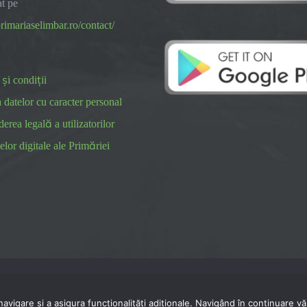
at pe
rimariaselimbar.ro/contact/
și condiții
a datelor cu caracter personal
rea legală a utilizatorilor
elor digitale ale Primăriei
vigare și a asigura funcționalițăți adiționale. Navigând în continuare vă 