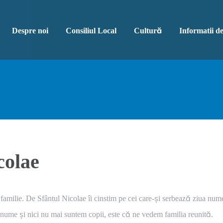
Despre noi
Consiliul Local
Cultură
Informatii de
colae
 familie. De Sfântul Nicolae îi cinstim pe cei care-și serbează ziua num
 nume și nici nu mai suntem copii, este că ne vedem familia reunită.