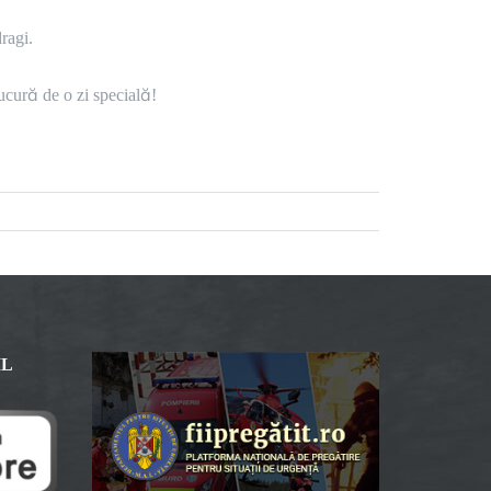
ragi.
bucură de o zi specială!
IL