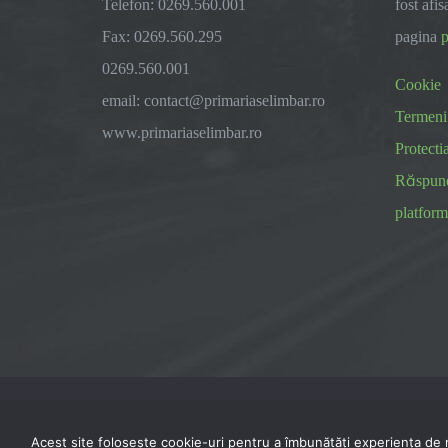
Telefon: 0269.560.001
fost afis
Fax: 0269.560.295
pagina
p
0269.560.001
Cookie
email:
contact@primariaselimbar.ro
Termeni 
www.primariaselimbar.ro
Protecti
Răspunde
platform
Acest site folosește cookie-uri pentru a îmbunătăți experiența de na