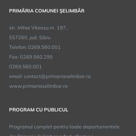
parte
PRIMĂRIA COMUNEI ŞELIMBĂR
a
anulu
str. Mihai Viteazu nr. 197,
557260, jud. Sibiu
Telefon: 0269.560.001
Fax: 0269.560.295
0269.560.001
email:
contact@primariaselimbar.ro
www.primariaselimbar.ro
PROGRAM CU PUBLICUL
Programul complet pentru toate departamentele