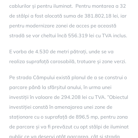
cablurilor și pentru iluminat. Pentru montarea a 32
de stâlpi a fost alocată suma de 381.802,18 lei, iar
pentru modernizare zonei de acces pe această
stradă se vor cheltui încă 556.319 lei cu TVA inclus.
E vorba de 4.530 de metri pătrați, unde se va
realiza suprafață carosabilă, trotuare și zone verzi.
Pe strada Câmpului există planul de a se construi o
parcare până la sfârșitul anului, în urma unei
investiții în valoare de 294.208 lei cu TVA. ”Obiectul
investiției constă în amenajarea unei zone de
staționare cu o suprafață de 896,5 mp, pentru zona
de parcare și va fi prevăzut cu opt stâlpi de iluminat
public ce va deservi atât parcarea, cât și strada