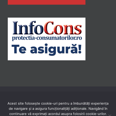
Acest site folosește cookie-uri pentru a îmbunătăți experiența
© Copyright 2020 -
2026 | Powered by
TNT Computers
| All Rights
de navigare și a asigura funcționalițăți adiționale. Navigând în
continuare vă exprimaţi acordul asupra folosirii cookie-urilor.
Reserved