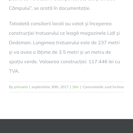
Câmpului”, se arată în documentație.
Totodată consilierii locali au votat și începerea
construcției trotuarului ce leagă magazinele Lidl și
Dedeman. Lungimea trotuarului este de 237 metri
și va avea o lățime de 3.5 metri și un metru de
spațiu verde. Valoarea construcției: 117.446 lei cu
TVA.
pentr
By
primaria
|
septembrie 30th, 2017
|
Stiri
|
Comentariile sunt închise
Lucră
impor
în
Șelim
în
ultim