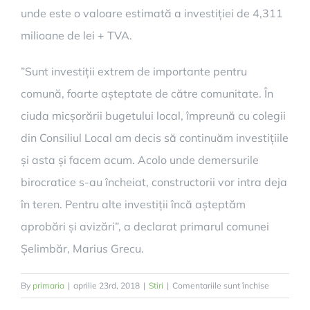
unde este o valoare estimată a investiției de 4,311
milioane de lei + TVA.
”Sunt investiții extrem de importante pentru
comună, foarte așteptate de către comunitate. În
ciuda micșorării bugetului local, împreună cu colegii
din Consiliul Local am decis să continuăm investițiile
și asta și facem acum. Acolo unde demersurile
birocratice s-au încheiat, constructorii vor intra deja
în teren. Pentru alte investiții încă așteptăm
aprobări și avizări”, a declarat primarul comunei
Șelimbăr, Marius Grecu.
pentru
By
primaria
|
aprilie 23rd, 2018
|
Stiri
|
Comentariile sunt închise
Lucrări