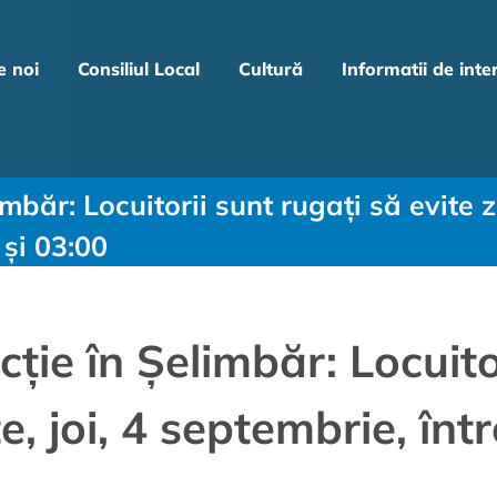
e noi
Consiliul Local
Cultură
Informatii de inte
mbăr: Locuitorii sunt rugați să evite zo
 și 03:00
cție în Șelimbăr: Locuito
e, joi, 4 septembrie, într