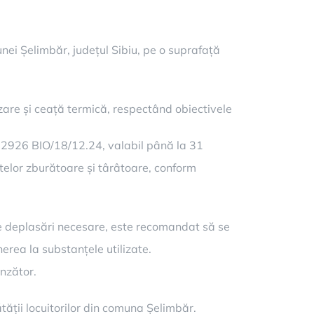
ei Șelimbăr, județul Sibiu, pe o suprafață
are și ceață termică, respectând obiectivele
r. 2926 BIO/18/12.24, valabil până la 31
telor zburătoare și târâtoare, conform
az de deplasări necesare, este recomandat să se
erea la substanțele utilizate.
unzător.
ății locuitorilor din comuna Șelimbăr.