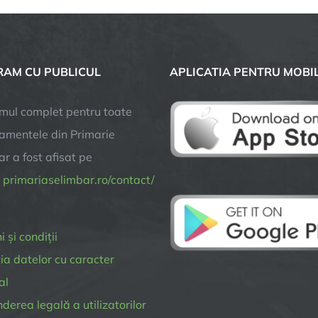
de
dezinsecție
în
Șelimbăr:
AM CU PUBLICUL
APLICATIA PENTRU MOBI
Locuitorii
sunt
rugați
mul complet pentru toate
să
amentele din Primarie
evite
r a fost afisat pe
zonele
tratate,
a
primariaselimbar.ro/contact/
joi,
4
septembrie,
 și condiții
între
ia datelor cu caracter
orele
21:30
al
și
erea legală a utilizatorilor
03:00