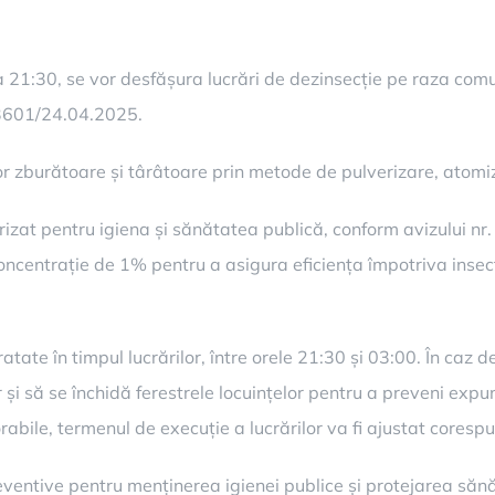
21:30, se vor desfășura lucrări de dezinsecție pe raza comun
23601/24.04.2025.
 zburătoare și târâtoare prin metode de pulverizare, atomiz
orizat pentru igiena și sănătatea publică, conform avizului n
concentrație de 1% pentru a asigura eficiența împotriva insec
 tratate în timpul lucrărilor, între orele 21:30 și 03:00. În c
și să se închidă ferestrele locuințelor pentru a preveni expun
orabile, termenul de execuție a lucrărilor va fi ajustat coresp
ventive pentru menținerea igienei publice și protejarea sănăt