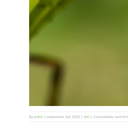
By
tnttnt
|
septembrie 3rd, 2025
|
Stiri
|
Comentariile sunt înc