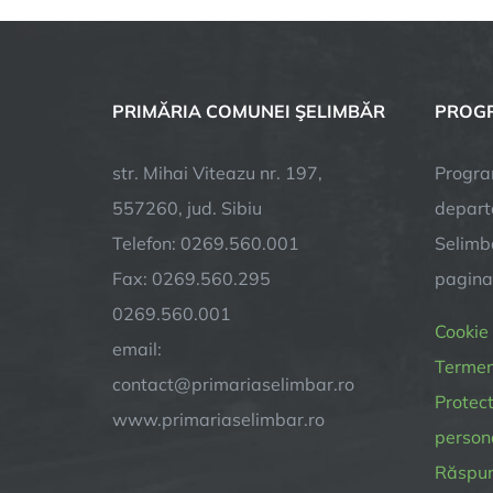
PRIMĂRIA COMUNEI ŞELIMBĂR
PROGR
str. Mihai Viteazu nr. 197,
Progra
557260, jud. Sibiu
depart
Telefon: 0269.560.001
Selimba
Fax: 0269.560.295
pagin
0269.560.001
Cookie
email:
Termeni
contact@primariaselimbar.ro
Protect
www.primariaselimbar.ro
person
Răspund