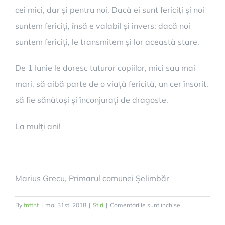
cei mici, dar și pentru noi. Dacă ei sunt fericiți și noi
suntem fericiți, însă e valabil și invers: dacă noi
suntem fericiți, le transmitem și lor această stare.
De 1 Iunie le doresc tuturor copiilor, mici sau mai
mari, să aibă parte de o viață fericită, un cer însorit,
să fie sănătoși și înconjurați de dragoste.
La mulți ani!
Marius Grecu, Primarul comunei Șelimbăr
pentru
By
tnttnt
|
mai 31st, 2018
|
Stiri
|
Comentariile sunt închise
La