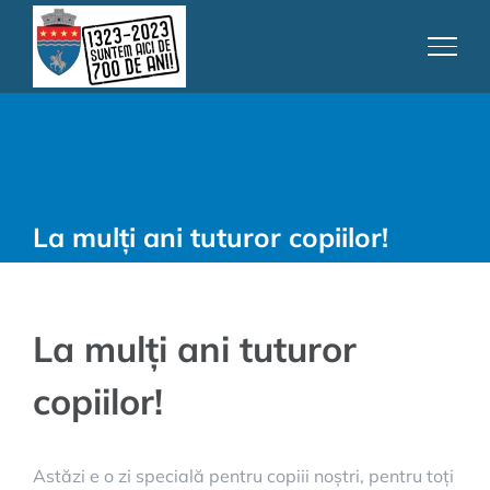
Skip
to
content
La mulți ani tuturor copiilor!
La mulți ani tuturor
copiilor!
Astăzi e o zi specială pentru copiii noștri, pentru toți