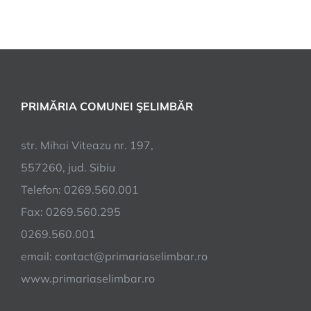
PRIMĂRIA COMUNEI ŞELIMBĂR
str. Mihai Viteazu nr. 197,
557260, jud. Sibiu
Telefon: 0269.560.001
Fax: 0269.560.295
0269.560.001
email:
contact@primariaselimbar.ro
www.primariaselimbar.ro