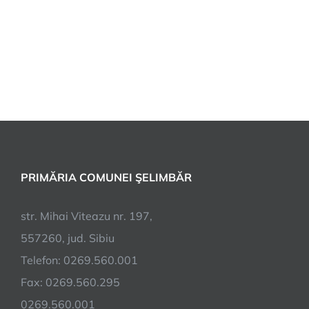
PRIMĂRIA COMUNEI ŞELIMBĂR
str. Mihai Viteazu nr. 197,
557260, jud. Sibiu
Telefon: 0269.560.001
Fax: 0269.560.295
0269.560.001