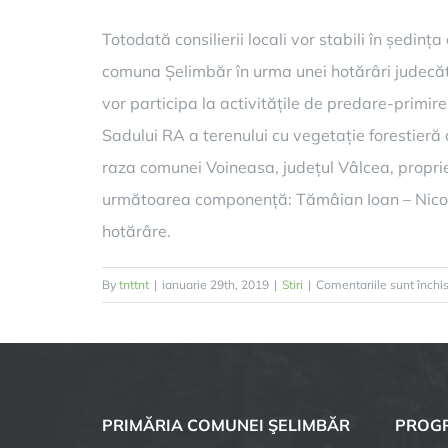
Totodată consilierii locali vor stabili în ședi
comuna Șelimbăr în urma unei hotărâri judecător
vor participa la activitățile de predare-primire
Sadului RA a terenului cu vegetație forestieră ce
raza comunei Voineasa, județul Vâlcea, proprie
următoarea componență: Tămâian Ioan – Nicolae,
hotărâre.
By
tnttnt
|
ianuarie 29th, 2019
|
Stiri
|
Comentariile sunt închi
PRIMĂRIA COMUNEI ŞELIMBĂR
PROGR