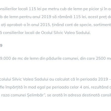
ilierilor locali 115 lei pe metru cub de lemn pe picior și în a
cub de lemn pentru anul 2019 să rămână 115 lei, acest preț de
ați aprobat-o în anul 2015, ținând cont de specie, sortiment 
consilierilor locali de Ocolul Silvic Valea Sadului.
19
9.000 de mc de lemn din pădurile comunei, din care 2500 mc s
 Ocolului Silvic Valea Sadului au calculat că în perioada 201
fie împărțită în mod egal pe perioada celor 4 ani, rezultând
 raza comunei Șelimbăr”, se arată în adresa destinată consilie