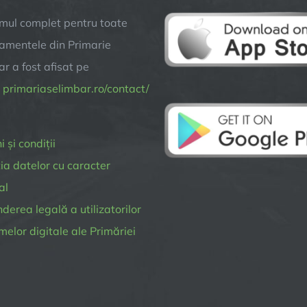
mul complet pentru toate
amentele din Primarie
r a fost afisat pe
a
primariaselimbar.ro/contact/
 și condiții
ia datelor cu caracter
al
erea legală a utilizatorilor
melor digitale ale Primăriei