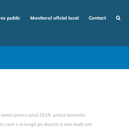
res public
Monitorul oficial local
Contact
 de lemn pentru anul 2019, prețul lemnelor
es care s-a lungit pe durata a mai mulți ani.