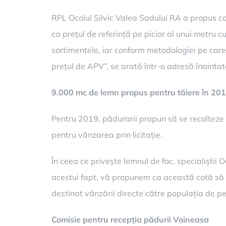
RPL Ocolul Silvic Valea Sadului RA a propus cons
ca prețul de referință pe picior al unui metru 
sortimentele, iar conform metodologiei pe care 
prețul de APV”, se arată într-o adresă înaintată 
9.000 mc de lemn propus pentru tăiere în 20
Pentru 2019, pădurarii propun să se recolteze 
pentru vânzarea prin licitație.
În ceea ce privește lemnul de foc, specialiștii
acestui fapt, vă propunem ca această cotă să 
destinat vânzării directe către populația de pe
Comisie pentru recepția pădurii Voineasa