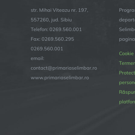
str. Mihai Viteazu nr. 197,
Progra
557260, jud. Sibiu
depart
Telefon: 0269.560.001
Selimba
Fax: 0269.560.295
pagin
0269.560.001
Cookie
email:
Termeni
contact@primariaselimbar.ro
Protect
www.primariaselimbar.ro
person
Răspund
platfor