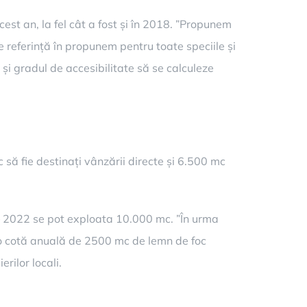
cest an, la fel cât a fost și în 2018. ”Propunem
 referință în propunem pentru toate speciile și
și gradul de accesibilitate să se calculeze
ă fie destinați vânzării directe și 6.500 mc
9 – 2022 se pot exploata 10.000 mc. ”În urma
 o cotă anuală de 2500 mc de lemn de foc
rilor locali.