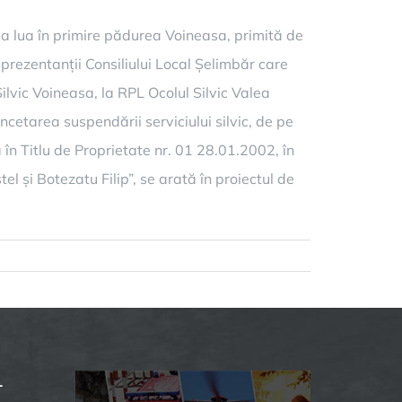
 va lua în primire pădurea Voineasa, primită de
prezentanții Consiliului Local Șelimbăr care
Silvic Voineasa, la RPL Ocolul Silvic Valea
încetarea suspendării serviciului silvic, de pe
în Titlu de Proprietate nr. 01 28.01.2002, în
și Botezatu Filip”, se arată în proiectul de
L