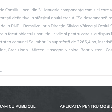
nța de Consiliu Local din 31 ianuarie componența comisiei care
ești definitive la sfârșitul anului trecut. ”Se desemnează re
 de la RNP – Romsilva, prin Direcția Silvică Vâlcea și Ocolul 
 a făcut obiectul unor litigii civile și pentru care s-a dispus 
tatea comunei Șelimbăr, în suprafață de 2266,4 ha, înscrisă 
 Grecu Ioan – Mircea, Hașegan Nicolae, Boar Nistor – Costel 
pentru
se
Decizii
pentru
pădurea
Șelimbărului
AM CU PUBLICUL
APLICATIA PENTRU MOBI