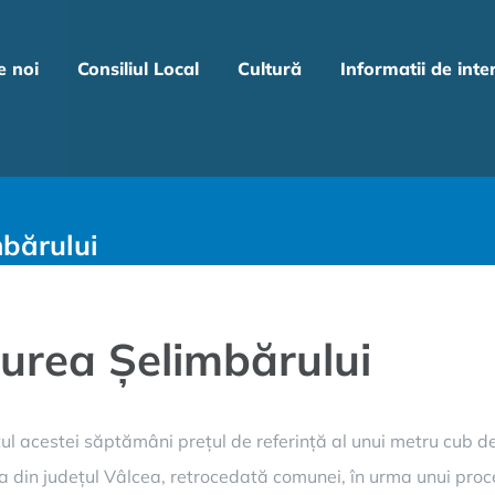
e noi
Consiliul Local
Cultură
Informatii de inte
mbărului
durea Șelimbărului
rșitul acestei săptămâni prețul de referință al unui metru cub
asa din județul Vâlcea, retrocedată comunei, în urma unui proc