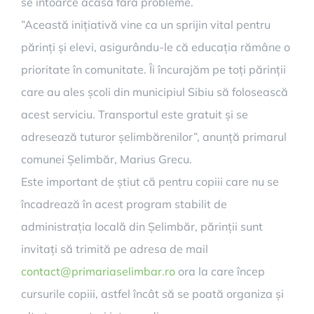
se întoarce acasă fără probleme.
”Această inițiativă vine ca un sprijin vital pentru
părinți și elevi, asigurându-le că educația rămâne o
prioritate în comunitate. Îi încurajăm pe toți părinții
care au ales școli din municipiul Sibiu să folosească
acest serviciu. Transportul este gratuit și se
adresează tuturor șelimbărenilor”, anunță primarul
comunei Șelimbăr, Marius Grecu.
Este important de știut că pentru copiii care nu se
încadrează în acest program stabilit de
administrația locală din Șelimbăr, părinții sunt
invitați să trimită pe adresa de mail
contact@primariaselimbar.ro
ora la care încep
cursurile copiii, astfel încât să se poată organiza și