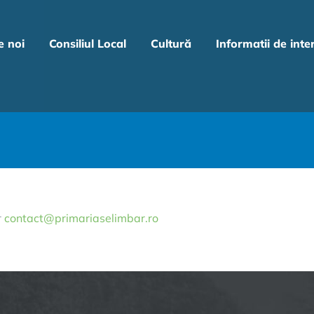
e noi
Consiliul Local
Cultură
Informatii de inte
r
contact@primariaselimbar.ro