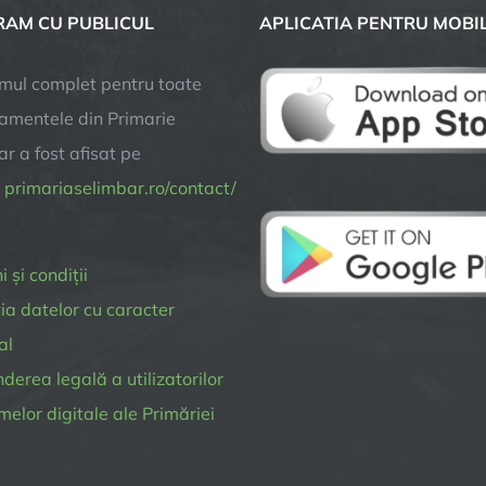
AM CU PUBLICUL
APLICATIA PENTRU MOBI
mul complet pentru toate
amentele din Primarie
r a fost afisat pe
a
primariaselimbar.ro/contact/
 și condiții
ia datelor cu caracter
al
erea legală a utilizatorilor
melor digitale ale Primăriei