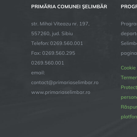
PRIMĂRIA COMUNEI ŞELIMBĂR
PROGR
str. Mihai Viteazu nr. 197,
Progra
557260, jud. Sibiu
depart
Telefon: 0269.560.001
Selimba
Fax: 0269.560.295
pagin
0269.560.001
Cookie
email:
Termeni
contact@primariaselimbar.ro
Protect
www.primariaselimbar.ro
person
Răspund
platfor