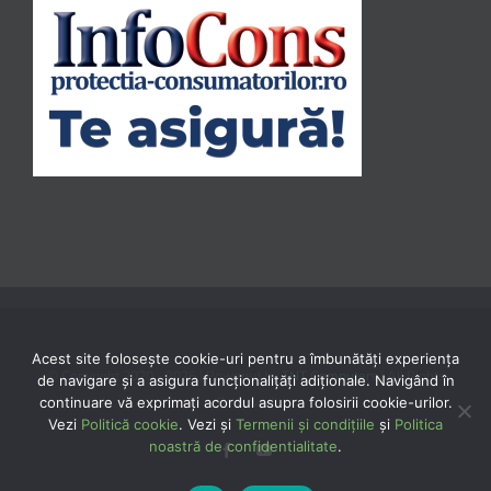
Acest site folosește cookie-uri pentru a îmbunătăți experiența
© Copyright 2020 -
2026 | Powered by
TNT Computers
| All Rights
de navigare și a asigura funcționalițăți adiționale. Navigând în
continuare vă exprimaţi acordul asupra folosirii cookie-urilor.
Reserved
Vezi
Politică cookie
. Vezi și
Termenii și condițiile
și
Politica
noastră de confidentialitate
.
Facebook
YouTube