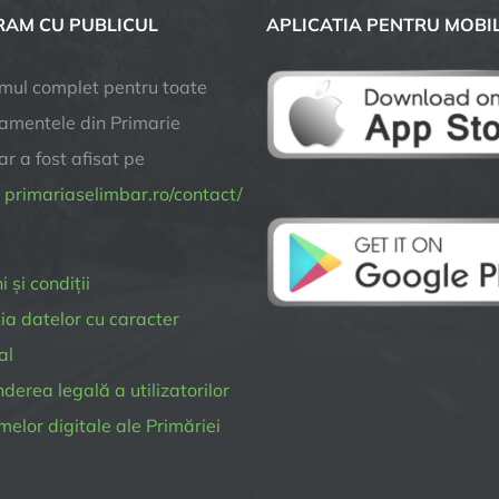
au
AM CU PUBLICUL
APLICATIA PENTRU MOBI
depus
jurământul
mul complet pentru toate
amentele din Primarie
r a fost afisat pe
a
primariaselimbar.ro/contact/
 și condiții
ia datelor cu caracter
al
erea legală a utilizatorilor
melor digitale ale Primăriei