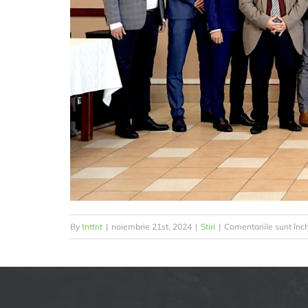
By
tnttnt
|
noiembrie 21st, 2024
|
Stiri
|
Comentariile sunt înc