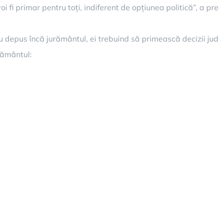
oi fi primar pentru toți, indiferent de opțiunea politică”, a p
u au depus încă jurământul, ei trebuind să primească decizii ju
urământul: