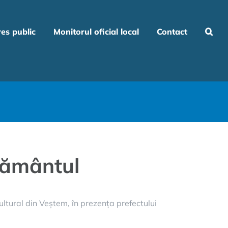
res public
Monitorul oficial local
Contact
urământul
ltural din Veștem, în prezența prefectului