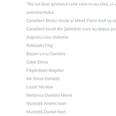
”Nu voi doar primarul celor care m-au ales, ci v
evenimentului.
Consilierii Bratu Vasile și Miheț Florin Iosif n
Consilierii locali din Șelimbăr care au depus j
Asproiu Liviu Valentin
Botezatu Filip
Bozan Liviu Dumitru
Coție Elena
Făgărășan Bogdan
Ilie Silvia Daniela
Lazăr Nicolae
Meițescu Daniela Maria
Mustață Andrei Ioan
Mustață Daniel Ioan