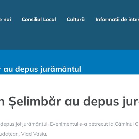
e noi
Consiliul Local
Cultură
Informatii de inte
ăr au depus jurământul
 din Șelimbăr au depus j
 depus joi jurământul. Evenimentul s-a petrecut la Căminul Cu
 Județean, Vlad Vasiu.