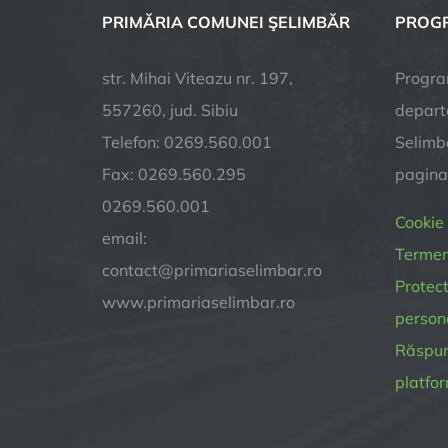
PRIMĂRIA COMUNEI ŞELIMBĂR
PROGR
str. Mihai Viteazu nr. 197,
Progra
557260, jud. Sibiu
depart
Telefon: 0269.560.001
Selimba
Fax: 0269.560.295
pagin
0269.560.001
Cookie
email:
Termeni
contact@primariaselimbar.ro
Protect
www.primariaselimbar.ro
person
Răspund
platfor