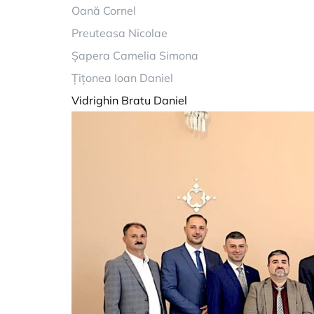
Oană Cornel
Preuteasa Nicolae
Șapera Camelia Simona
Țițonea Ioan Daniel
Vidrighin Bratu Daniel