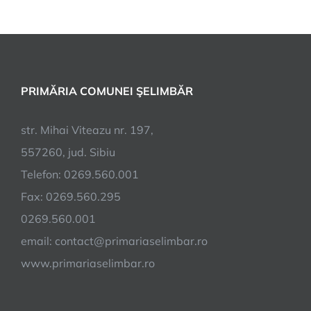
PRIMĂRIA COMUNEI ŞELIMBĂR
str. Mihai Viteazu nr. 197,
557260, jud. Sibiu
Telefon: 0269.560.001
Fax: 0269.560.295
0269.560.001
email:
contact@primariaselimbar.ro
www.primariaselimbar.ro