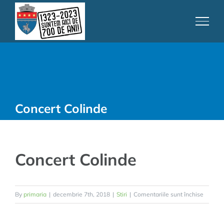
Skip
to
content
Concert Colinde
Concert Colinde
pentru
By
primaria
|
decembrie 7th, 2018
|
Stiri
|
Comentariile sunt închise
Concer
Colinde