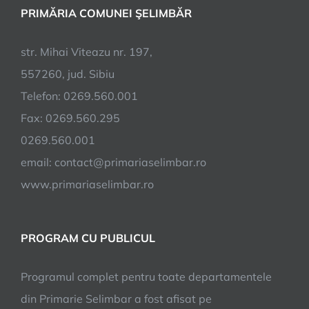
PRIMĂRIA COMUNEI ŞELIMBĂR
Primariei
Comunei
Selimbar
str. Mihai Viteazu nr. 197,
557260, jud. Sibiu
Telefon: 0269.560.001
Fax: 0269.560.295
0269.560.001
email:
contact@primariaselimbar.ro
www.primariaselimbar.ro
PROGRAM CU PUBLICUL
Programul complet pentru toate departamentele
din Primarie Selimbar a fost afisat pe