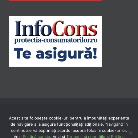
Acest site folosește cookie-uri pentru a îmbunătăți experiența
© Copyright 2020 -
2026 | Powered by
TNT Computers
| All Rights
de navigare și a asigura funcționalițăți adiționale. Navigând în
Reserved
continuare vă exprimaţi acordul asupra folosirii cookie-urilor.
Vezi
Politică cookie
. Vezi și
Termenii și condițiile
și
Politica