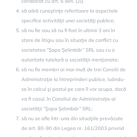
coroborat cu art. 6 alin. (2)).
să aibă cunoştinţe referitoare la aspectele
specifice activităţii unei societăţi publice;
să nu fie sau să nu fi fost în ultimii 3 ani în
stare de litigiu sau în situaţie de conflict cu
societatea ”Șopa Șelimbăr” SRL sau cu o
autoritate tutelară a societăţii menţionate;
să nu fie membri ai mai mult de trei Consilii de
Administraţie la întreprinderi publice, luându-
se în calcul şi postul pe care îl vor ocupa, dacă
va fi cazul, în Consiliul de Administraţie al
societăţii ”Șopa Șelimbăr” SRL;
să nu se afle într-una din situaţiile prevăzute
de art. 80-90 din Legea nr. 161/2003 privind