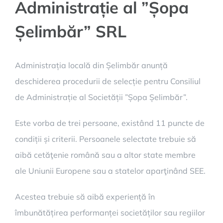
Administrație al ”Șopa
Șelimbăr” SRL
Administrația locală din Șelimbăr anunță
deschiderea procedurii de selecție pentru Consiliul
de Administrație al Societății ”Șopa Șelimbăr”.
Este vorba de trei persoane, existând 11 puncte de
condiții și criterii. Persoanele selectate trebuie să
aibă cetăţenie română sau a altor state membre
ale Uniunii Europene sau a statelor aparţinând SEE.
Acestea trebuie să aibă experiență în
îmbunătățirea performanței societăților sau regiilor