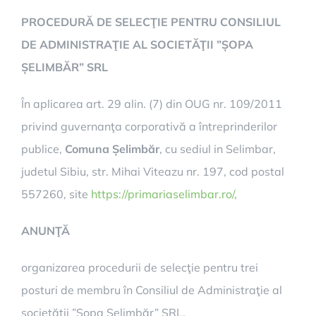
PROCEDURĂ DE SELECŢIE PENTRU CONSILIUL
DE ADMINISTRAŢIE AL SOCIETĂŢII ”ȘOPA
ȘELIMBĂR” SRL
În aplicarea art. 29 alin. (7) din OUG nr. 109/2011
privind guvernanţa corporativă a întreprinderilor
publice,
Comuna Șelimbăr
, cu sediul in Selimbar,
judetul Sibiu, str. Mihai Viteazu nr. 197, cod postal
557260, site
https://primariaselimbar.ro/
,
ANUNŢĂ
organizarea procedurii de selecţie pentru trei
posturi de membru în Consiliul de Administraţie al
societăţii ”Șopa Șelimbăr” SRL.