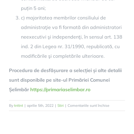
puțin 5 ani;
c) majoritatea membrilor consiliului de
administraţie va fi formată din administratori
neexecutivi şi independenţi, în sensul art. 138
ind. 2 din Legea nr. 31/1990, republicată, cu
modificările şi completările ulterioare.
Procedura de desfășurare a selecției și alte detalii
sunt disponibile pe site-ul Primăriei Comunei
Șelimbăr
https://primariaselimbar.ro
pentru
By
tnttnt
|
aprilie 5th, 2022
|
Stiri
|
Comentariile sunt închise
Comuna
Șelimbăr
caută
trei