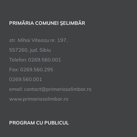
Șelimbăr.
Sunt
vizate
PRIMĂRIA COMUNEI ŞELIMBĂR
toate
terenurile
din
str. Mihai Viteazu nr. 197,
localitate
557260, jud. Sibiu
Telefon: 0269.560.001
Fax: 0269.560.295
0269.560.001
email:
contact@primariaselimbar.ro
www.primariaselimbar.ro
PROGRAM CU PUBLICUL