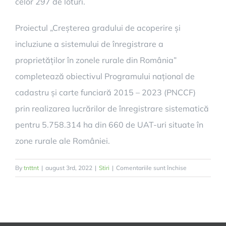
celor 297 de loturi.
Proiectul „Creșterea gradului de acoperire și
incluziune a sistemului de înregistrare a
proprietăților în zonele rurale din România”
completează obiectivul Programului național de
cadastru și carte funciară 2015 – 2023 (PNCCF)
prin realizarea lucrărilor de înregistrare sistematică
pentru 5.758.314 ha din 660 de UAT-uri situate în
zone rurale ale României.
pentru
By
tnttnt
|
august 3rd, 2022
|
Stiri
|
Comentariile sunt închise
Cadastrare
gratuită
în
comuna