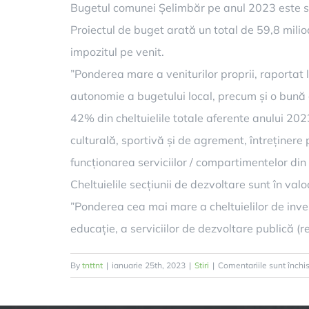
Bugetul comunei Șelimbăr pe anul 2023 este su
Proiectul de buget arată un total de 59,8 milioa
impozitul pe venit.
”Ponderea mare a veniturilor proprii, raportat
autonomie a bugetului local, precum și o bună 
42% din cheltuielile totale aferente anului 2023
culturală, sportivă și de agrement, întreținere 
funcționarea serviciilor / compartimentelor di
Cheltuielile secțiunii de dezvoltare sunt în val
”Ponderea cea mai mare a cheltuielilor de invest
educație, a serviciilor de dezvoltare publică (r
By
tnttnt
|
ianuarie 25th, 2023
|
Stiri
|
Comentariile sunt închi