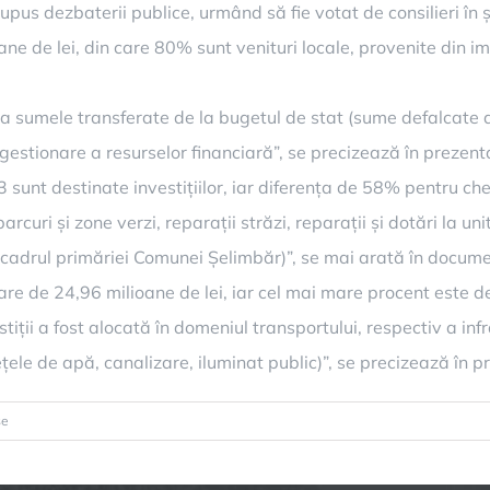
pus dezbaterii publice, urmând să fie votat de consilieri î
ne de lei, din care 80% sunt venituri locale, provenite din im
 la sumele transferate de la bugetul de stat (sume defalcate 
gestionare a resurselor financiară”, se precizează în prezent
 sunt destinate investițiilor, iar diferența de 58% pentru chel
parcuri și zone verzi, reparații străzi, reparații și dotări la 
n cadrul primăriei Comunei Șelimbăr)”, se mai arată în docume
oare de 24,96 milioane de lei, iar cel mai mare procent este d
iții a fost alocată în domeniul transportului, respectiv a inf
ețele de apă, canalizare, iluminat public)”, se precizează în 
pentru
se
Bugetul
Șelimbărului