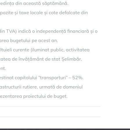
n ședința din această săptămână.
pozite și taxe locale și cote defalcate din
din TVA) indică o independență financiară și o
area bugetului pe acest an.
tuieli curente (iluminat public, activitatea
unitatea de învățământ de stat Șelimbăr,
nt.
estinat capitolului ”transporturi” – 52%.
rastructurii rutiere, urmată de domeniul
prezentarea proiectului de buget.