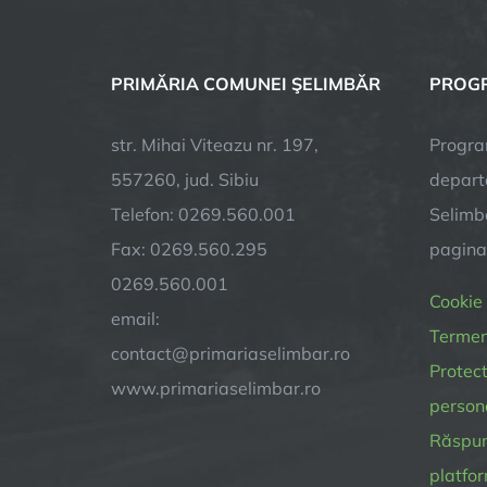
PRIMĂRIA COMUNEI ŞELIMBĂR
PROGR
str. Mihai Viteazu nr. 197,
Progra
557260, jud. Sibiu
depart
Telefon: 0269.560.001
Selimba
Fax: 0269.560.295
pagin
0269.560.001
Cookie
email:
Termeni
contact@primariaselimbar.ro
Protect
www.primariaselimbar.ro
person
Răspund
platfor