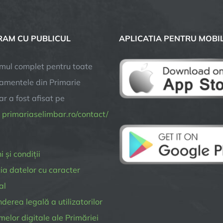
în
2023:
59,8
AM CU PUBLICUL
APLICATIA PENTRU MOBI
milioane
de
lei.
mul complet pentru toate
42%
amentele din Primarie
din
r a fost afisat pe
cheltuieli
merg
a
primariaselimbar.ro/contact/
la
investiții
 și condiții
ia datelor cu caracter
al
erea legală a utilizatorilor
melor digitale ale Primăriei