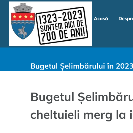
Skip
to
Acasă
Despr
content
Bugetul Șelimbărului în 2023:
Bugetul Șelimbărul
cheltuieli merg la i