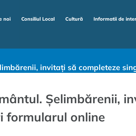
e noi
Consiliul Local
Cultură
Informatii de inte
imbărenii, invitați să completeze sing
ântul. Șelimbărenii, inv
 formularul online