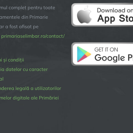
singuri
mul complet pentru toate
formularul
amentele din Primarie
online
r a fost afisat pe
a
primariaselimbar.ro/contact/
 și condiții
ia datelor cu caracter
al
erea legală a utilizatorilor
melor digitale ale Primăriei