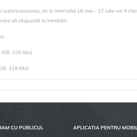
autorecenzarea, iar în intervalul 16 mai – 17 iulie vor fi ch
 care să răspundă la întrebări.
s)
 KiB, 325 hits)
iB, 319 hits)
pentru
A
început
recensământul.
Șelimbărenii,
invitați
AM CU PUBLICUL
APLICATIA PENTRU MOBI
să
completeze