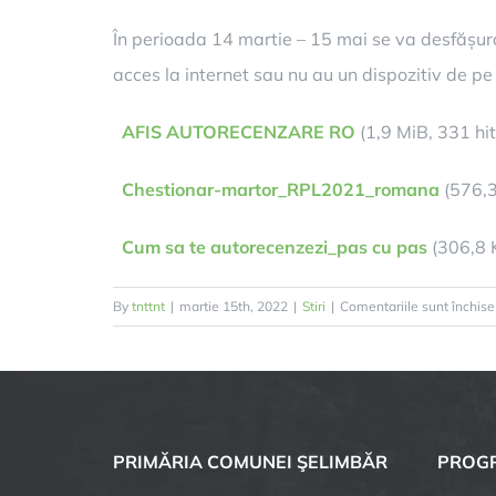
În perioada 14 martie – 15 mai se va desfășura 
acces la internet sau nu au un dispozitiv de pe
AFIS AUTORECENZARE RO
(1,9 MiB, 331 hit
Chestionar-martor_RPL2021_romana
(576,3
Cum sa te autorecenzezi_pas cu pas
(306,8 K
By
tnttnt
|
martie 15th, 2022
|
Stiri
|
Comentariile sunt închise
PRIMĂRIA COMUNEI ŞELIMBĂR
PROGR