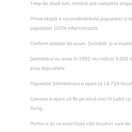
Timp de două luni, românii pot completa singuri
Prima etapă a recensământului populației și loc
populației 100% informatizată.
Conform datelor de acum, Șelimbăr și-a triplat
Șelimbărul nu avea în 1992 nici măcar 5.000 de 
erau deja altele.
Populația Șelimbărului a ajuns la 14.718 locuitor
Comuna a ajuns să fie pe locul cinci în județ ca
Avrig.
Pentru a ști cu exactitate câți locuitori sunt de