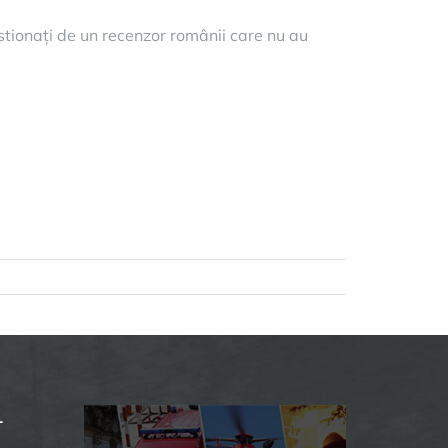
estionați de un recenzor românii care nu au
L