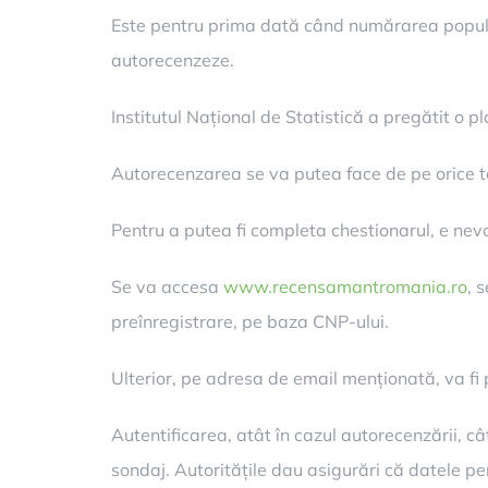
Este pentru prima dată când numărarea populați
autorecenzeze.
Institutul Național de Statistică a pregătit o p
Autorecenzarea se va putea face de pe orice te
Pentru a putea fi completa chestionarul, e nevo
Se va accesa
www.recensamantromania.ro
, 
preînregistrare, pe baza CNP-ului.
Ulterior, pe adresa de email menționată, va fi p
Autentificarea, atât în cazul autorecenzării, c
sondaj. Autoritățile dau asigurări că datele p