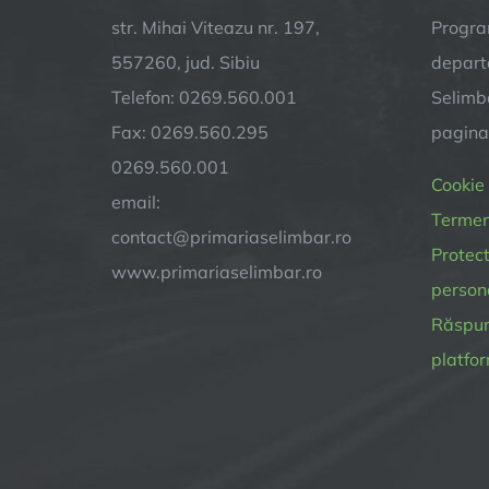
str. Mihai Viteazu nr. 197,
Progra
557260, jud. Sibiu
depart
Telefon: 0269.560.001
Selimba
Fax: 0269.560.295
pagin
0269.560.001
Cookie
email:
Termeni
contact@primariaselimbar.ro
Protect
www.primariaselimbar.ro
person
Răspund
platfor