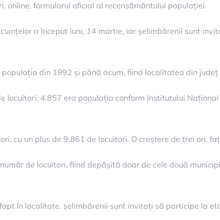
, online, formularul oficial al recensământului populației.
uințelor a început luni, 14 martie, iar șelimbărenii sunt invi
 populația din 1992 și până acum, fiind localitatea din județ
locuitori. 4.857 era populația conform Institutului Național d
i, cu un plus de 9.861 de locuitori. O creștere de trei ori, fa
 număr de locuitori, fiind depășită doar de cele două municipii
 fapt în localitate, șelimbărenii sunt invitați să participe la