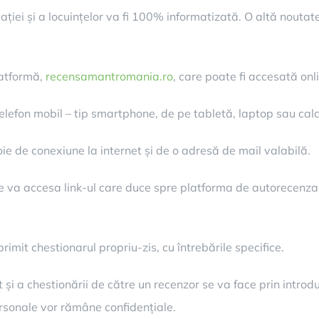
ei și a locuințelor va fi 100% informatizată. O altă noutat
latformă,
recensamantromania.ro
, care poate fi accesată onl
lefon mobil – tip smartphone, de pe tabletă, laptop sau calc
ie de conexiune la internet și de o adresă de mail valabilă.
se va accesa link-ul care duce spre platforma de autorecenzar
rimit chestionarul propriu-zis, cu întrebările specifice.
ât și a chestionării de către un recenzor se va face prin intr
ersonale vor rămâne confidențiale.