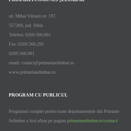
a
anului
2023,
str. Mihai Viteazu nr. 197,
în
557260, jud. Sibiu
Șelimbăr
Telefon: 0269.560.001
Fax: 0269.560.295
0269.560.001
email:
contact@primariaselimbar.ro
www.primariaselimbar.ro
PROGRAM CU PUBLICUL
Programul complet pentru toate departamentele din Primarie
Selimbar a fost afisat pe pagina
primariaselimbar.ro/contact/