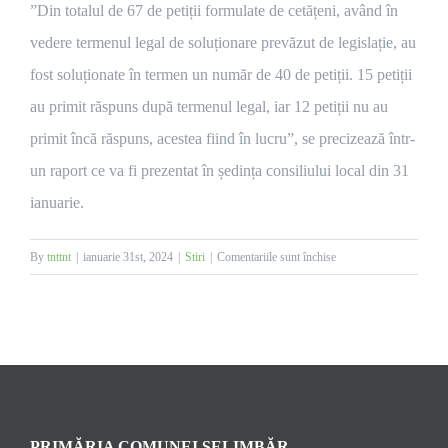
”Din totalul de 67 de petiții formulate de cetățeni, având în
vedere termenul legal de soluționare prevăzut de legislație, au
fost soluționate în termen un număr de 40 de petiții. 15 petiții
au primit răspuns după termenul legal, iar 12 petiții nu au
primit încă răspuns, acestea fiind în lucru”, se precizează într-
un raport ce va fi prezentat în ședința consiliului local din 31
ianuarie.
pentru
By
tnttnt
|
ianuarie 31st, 2024
|
Stiri
|
Comentariile sunt închise
67
de
petiții
în
a
doua
jumătate
PRIMĂRIA COMUNEI ŞELIMBĂR