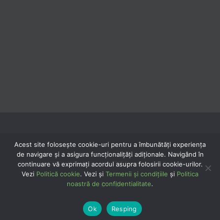
Acest site folosește cookie-uri pentru a îmbunătăți experiența
de navigare și a asigura funcționalițăți adiționale. Navigând în
continuare vă exprimaţi acordul asupra folosirii cookie-urilor.
© Copyright 2020 -
2026 | Powered by
TNT Computers
| All Rights Reserved
Vezi
Politică cookie
. Vezi și
Termenii și condițiile
și
Politica
noastră de confidentialitate
.
Facebook
YouTube
Ok
Resping