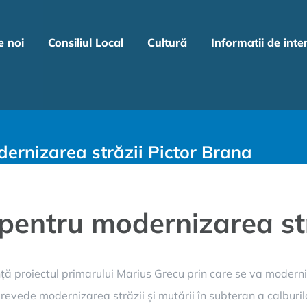
e noi
Consiliul Local
Cultură
Informatii de inte
dernizarea străzii Pictor Brana
 pentru modernizarea st
nță proiectul primarului Marius Grecu prin care se va moderniz
prevede modernizarea străzii și mutării în subteran a calburil