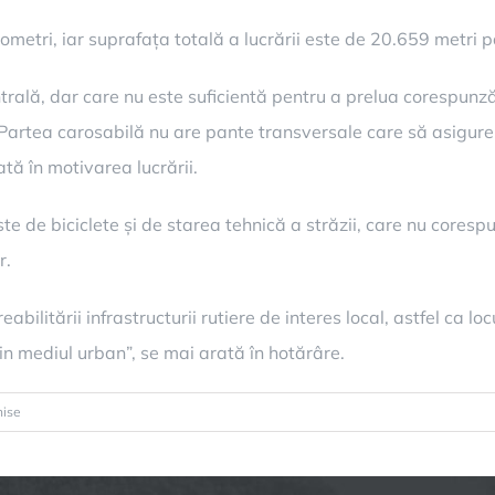
etri, iar suprafața totală a lucrării este de 20.659 metri pă
ntrală, dar care nu este suficientă pentru a prelua corespunz
artea carosabilă nu are pante transversale care să asigure s
tă în motivarea lucrării.
ste de biciclete și de starea tehnică a străzii, care nu cores
r.
abilitării infrastructurii rutiere de interes local, astfel ca l
in mediul urban”, se mai arată în hotărâre.
pentru
hise
13
milioane
de