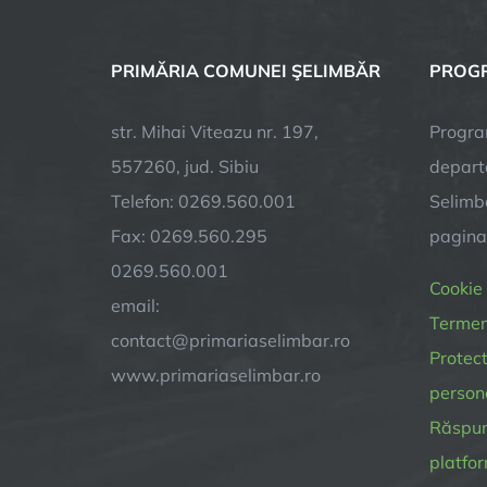
PRIMĂRIA COMUNEI ŞELIMBĂR
PROGR
str. Mihai Viteazu nr. 197,
Progra
557260, jud. Sibiu
depart
Telefon: 0269.560.001
Selimba
Fax: 0269.560.295
pagin
0269.560.001
Cookie
email:
Termeni
contact@primariaselimbar.ro
Protect
www.primariaselimbar.ro
person
Răspund
platfor