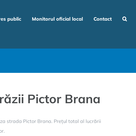
res public
Monitorul oficial local
Contact
răzii Pictor Brana
a strada Pictor Brana. Prețul total al lucrării
or.