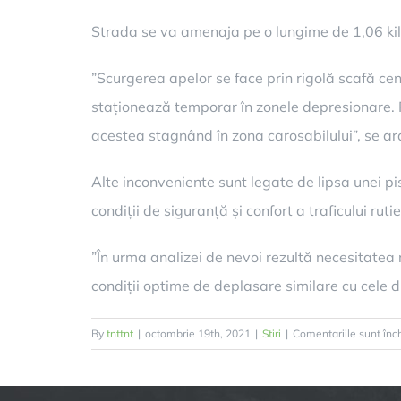
Strada se va amenaja pe o lungime de 1,06 kilom
”Scurgerea apelor se face prin rigolă scafă ce
staționează temporar în zonele depresionare. P
acestea stagnând în zona carosabilului”, se ara
Alte inconveniente sunt legate de lipsa unei pi
condiții de siguranță și confort a traficului rutie
”În urma analizei de nevoi rezultă necesitatea re
condiții optime de deplasare similare cu cele d
By
tnttnt
|
octombrie 19th, 2021
|
Stiri
|
Comentariile sunt înc