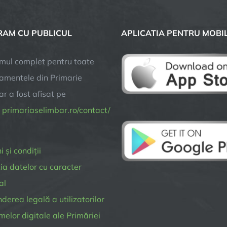
lei
pentru
AM CU PUBLICUL
APLICATIA PENTRU MOBI
modernizarea
străzii
Pictor
mul complet pentru toate
Brana
amentele din Primarie
r a fost afisat pe
a
primariaselimbar.ro/contact/
 și condiții
ia datelor cu caracter
al
erea legală a utilizatorilor
melor digitale ale Primăriei