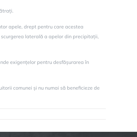
trați.
ător apele, drept pentru care acestea
curgerea laterală a apelor din precipitații,
punde exigențelor pentru desfășurarea în
ocuitorii comunei și nu numai să beneficieze de