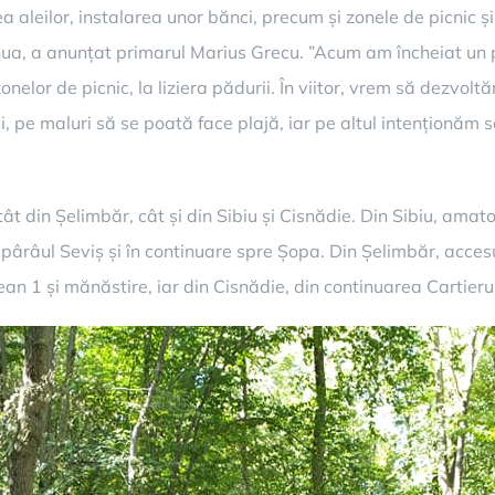
ilor, instalarea unor bănci, precum și zonele de picnic și pi
tinua, a anunțat primarul Marius Grecu. ”Acum am încheiat un p
lor de picnic, la liziera pădurii. În viitor, vrem să dezvolt
 pe maluri să se poată face plajă, iar pe altul intenționăm
ât din Șelimbăr, cât și din Sibiu și Cisnădie. Din Sibiu, amato
pârâul Seviș și în continuare spre Șopa. Din Șelimbăr, accesu
n 1 și mănăstire, iar din Cisnădie, din continuarea Cartierul