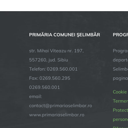
PRIMĂRIA COMUNEI ŞELIMBĂR
PROGR
str. Mihai Viteazu nr. 197,
Progra
557260, jud. Sibiu
depart
Telefon: 0269.560.001
Selimba
Fax: 0269.560.295
pagin
0269.560.001
Cookie
email:
Termeni
contact@primariaselimbar.ro
Protect
www.primariaselimbar.ro
person