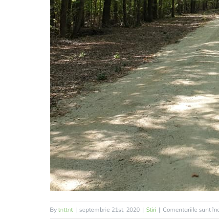
By
tnttnt
|
septembrie 21st, 2020
|
Stiri
|
Comentariile sunt în