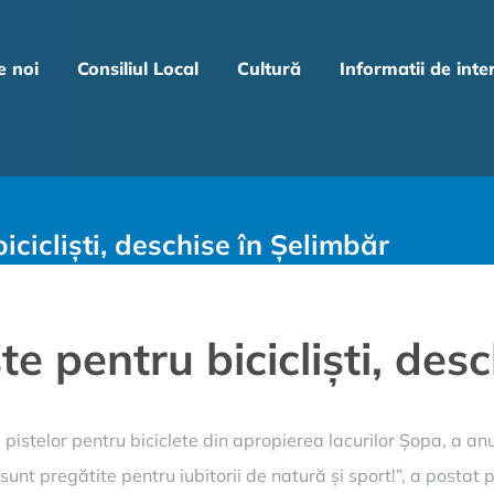
e noi
Consiliul Local
Cultură
Informatii de inte
icicliști, deschise în Șelimbăr
te pentru bicicliști, des
pistelor pentru biciclete din apropierea lacurilor Șopa, a a
 sunt pregătite pentru iubitorii de natură și sport!”, a posta