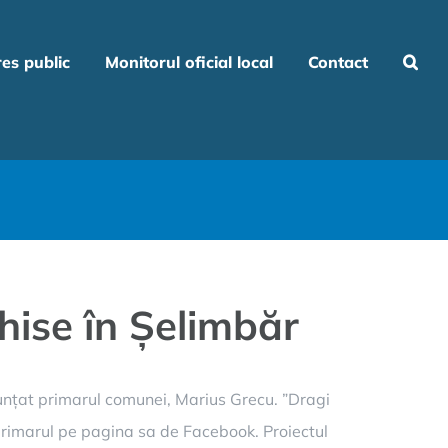
res public
Monitorul oficial local
Contact
chise în Șelimbăr
nunțat primarul comunei, Marius Grecu. ”Dragi
t primarul pe pagina sa de Facebook. Proiectul