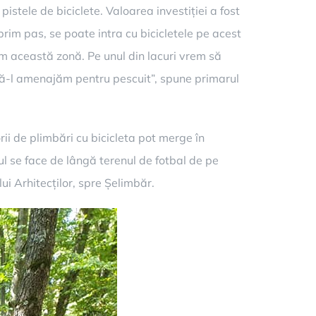
stele de biciclete. Valoarea investiției a fost
rim pas, se poate intra cu bicicletele pe acest
ăm această zonă. Pe unul din lacuri vrem să
 să-l amenajăm pentru pescuit”, spune primarul
rii de plimbări cu bicicleta pot merge în
l se face de lângă terenul de fotbal de pe
ui Arhitecților, spre Șelimbăr.