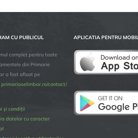
11
kilometri
de
piste
pentru
AM CU PUBLICUL
APLICATIA PENTRU MOBI
bicicliști,
deschise
în
mul complet pentru toate
Șelimbăr
amentele din Primarie
r a fost afisat pe
a
primariaselimbar.ro/contact/
 și condiții
ia datelor cu caracter
al