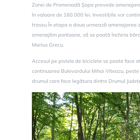
Zonei de Promenadă Șopa prevede amenajarea ale
în valoare de 160.000 lei. Investițiile vor con
traseu În etapa a doua urmează amenajarea zone
amenajăm pontoane, să se poată închiria bărci,
Marius Grecu.
Accesul pe pistele de biciclete se poate face at
continuarea Bulevardului Mihai Viteazu, peste 
drumul care face legătura dintre Drumul Județea