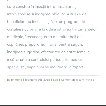
care constau în injecții intramusculare și
intravenoase și îngrijirea plăgilor. Alți 126 de
beneficiari au fost incluși într-un program de
consiliere cu privire la administrarea tratamentelor
medicale, ”recunoașterea anumitor boli ale
copilăriei, prepararea hranei pentru sugari,
îngrijirea sugarilor, efectuarea de către femeile
însărcinate a controlului periodic la medicul
specialist”, supă cum se mai arată în raport.
pentru
By
primaria
|
februarie 8th, 2018
|
Stiri
|
Comentariile sunt închise
1.481
de
șelimbăre
implicați