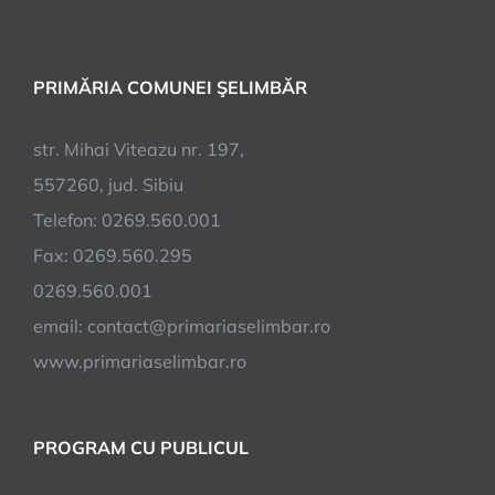
în
”educare
comunităț
PRIMĂRIA COMUNEI ŞELIMBĂR
pentru
sănătate
str. Mihai Viteazu nr. 197,
557260, jud. Sibiu
Telefon: 0269.560.001
Fax: 0269.560.295
0269.560.001
email:
contact@primariaselimbar.ro
www.primariaselimbar.ro
PROGRAM CU PUBLICUL