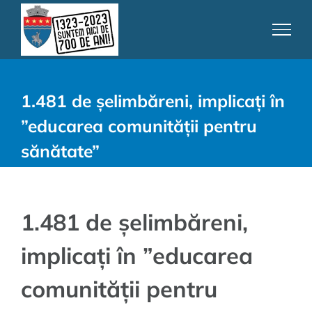
Skip
to
content
1.481 de șelimbăreni, implicați în
”educarea comunității pentru
sănătate”
1.481 de șelimbăreni,
implicați în ”educarea
comunității pentru